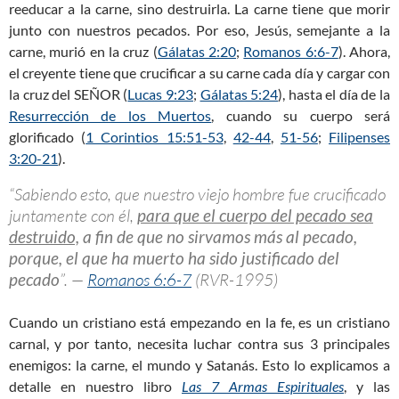
reeducar a la carne, sino destruirla. La carne tiene que morir
junto con nuestros pecados. Por eso, Jesús, semejante a la
carne, murió en la cruz (
Gálatas 2:20
;
Romanos 6:6-7
). Ahora,
el creyente tiene que crucificar a su carne cada día y cargar con
la cruz del SEÑOR (
Lucas 9:23
;
Gálatas 5:24
), hasta el día de la
Resurrección de los Muertos
, cuando su cuerpo será
glorificado (
1 Corintios 15:51-53
,
42-44
,
51-56
;
Filipenses
3:20-21
).
“Sabiendo esto, que nuestro viejo hombre fue crucificado
juntamente con él,
para que el cuerpo del pecado sea
destruido,
a fin de que no sirvamos más al pecado,
porque, el que ha muerto ha sido justificado del
pecado
”. —
Romanos 6:6-7
(RVR-1995)
Cuando un cristiano está empezando en la fe, es un cristiano
carnal, y por tanto, necesita luchar contra sus 3 principales
enemigos: la carne, el mundo y Satanás. Esto lo explicamos a
detalle en nuestro libro
Las 7 Armas Espirituales
, y las