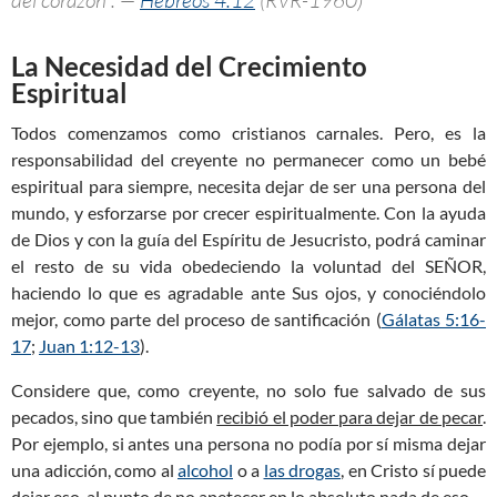
del corazón”. —
Hebreos 4:12
(RVR-1960)
La Necesidad del Crecimiento
Espiritual
Todos comenzamos como cristianos carnales. Pero, es la
responsabilidad del creyente no permanecer como un bebé
espiritual para siempre, necesita dejar de ser una persona del
mundo, y esforzarse por crecer espiritualmente. Con la ayuda
de Dios y con la guía del Espíritu de Jesucristo, podrá caminar
el resto de su vida obedeciendo la voluntad del SEÑOR,
haciendo lo que es agradable ante Sus ojos, y conociéndolo
mejor, como parte del proceso de santificación (
Gálatas 5:16-
17
;
Juan 1:12-13
).
Considere que, como creyente, no solo fue salvado de sus
pecados, sino que también
recibió el poder para dejar de pecar
.
Por ejemplo, si antes una persona no podía por sí misma dejar
una adicción, como al
alcohol
o a
las drogas
, en Cristo sí puede
dejar eso, al punto de no apetecer en lo absoluto nada de eso.