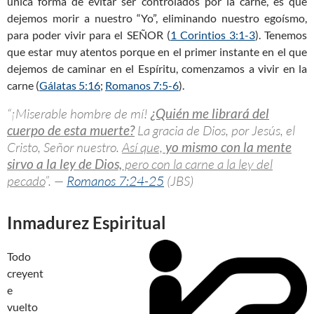
única forma de evitar ser controlados por la carne, es que
dejemos morir a nuestro “Yo”, eliminando nuestro egoísmo,
para poder vivir para el SEÑOR (
1 Corintios 3:1-3
). Tenemos
que estar muy atentos porque en el primer instante en el que
dejemos de caminar en el Espíritu, comenzamos a vivir en la
carne (
Gálatas 5:16
;
Romanos 7:5-6
).
“¡Miserable hombre de mí!
¿Quién me librará del
cuerpo de esta muerte?
La gracia de Dios, por Jesús, el
Cristo, Señor nuestro.
Así que,
yo mismo con la mente
sirvo a la ley de Dios,
pero con la carne a la ley del
pecado
”. —
Romanos 7:24-25
(JBS)
Inmadurez Espiritual
Todo
creyent
e
vuelto