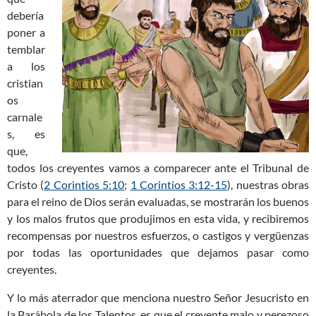
debería
poner a
temblar
a los
cristian
os
carnale
s, es
que,
todos los creyentes vamos a comparecer ante el Tribunal de
Cristo (
2 Corintios 5:10
;
1 Corintios 3:12-15
), nuestras obras
para el reino de Dios serán evaluadas, se mostrarán los buenos
y los malos frutos que produjimos en esta vida, y recibiremos
recompensas por nuestros esfuerzos, o castigos y vergüenzas
por todas las oportunidades que dejamos pasar como
creyentes.
Y lo más aterrador que menciona nuestro Señor Jesucristo en
la Parábola de los Talentos, es que el creyente malo y perezoso