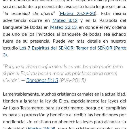
será echado de la presencia de Jesucristo hacia lo que se llama:
“
la oscuridad de afuera
” (
Mateo 25:29-30
). Esta misma
advertencia ocurre en
Mateo 8:12
y en la Parábola del
Banquete de Bodas en
Mateo 22:13
, en donde el rey ordena
que uno de los invitados al banquete de bodas sea echado
fuera de su presencia. Puede ver más detalle en nuestro
estudio
Los 7 Espíritus del SEÑOR: Temor del SEÑOR (Parte
3)
.
“Porque si viven conforme a la carne, han de morir; pero
si por el Espíritu hacen morir las prácticas de la carne,
vivirán”. —
Romanos 8:13
(RVA-2015)
Lamentablemente, muchos cristianos carnales en la actualidad,
tienden a ignorar la ley de Dios, especialmente las leyes del
Antiguo Testamento, para su detrimento, porque el cumplirlas
es para su protección y beneficio al recibir las bendiciones por
obediencia. Un cristiano no obedece las leyes para alcanzar su
“salvación” (
Efesios 2:8-9
), pero los cristianos carnales en su