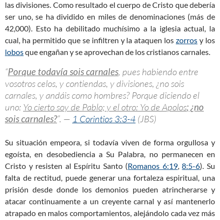
las divisiones. Como resultado el cuerpo de Cristo que debería
ser uno, se ha dividido en miles de denominaciones (más de
42,000). Esto ha debilitado muchísimo a la iglesia actual, la
cual, ha permitido que se infiltren y la ataquen los
zorros
y los
lobos
que engañan y se aprovechan de los cristianos carnales.
“
Porque todavía sois carnales
, pues habiendo entre
vosotros celos, y contiendas, y divisiones, ¿no sois
carnales, y andáis como hombres? Porque diciendo el
uno:
Yo cierto soy de Pablo; y el otro: Yo de Apolos
; ¿no
sois carnales?
”. —
1 Corintios 3:3-4
(JBS)
Su situación empeora, si todavía viven de forma orgullosa y
egoísta, en desobediencia a Su Palabra, no permanecen en
Cristo y resisten al Espíritu Santo (
Romanos 6:19
,
8:5-6
). Su
falta de rectitud, puede generar una fortaleza espiritual, una
prisión desde donde los demonios pueden atrincherarse y
atacar continuamente a un creyente carnal y así mantenerlo
atrapado en malos comportamientos, alejándolo cada vez más