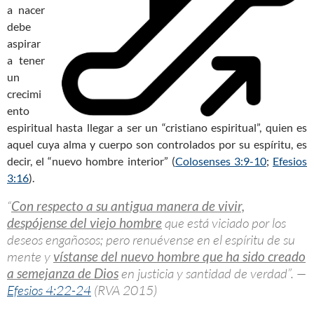
a nacer
debe
aspirar
a tener
un
crecimi
ento
espiritual hasta llegar a ser un “cristiano espiritual”, quien es
aquel cuya alma y cuerpo son controlados por su espíritu, es
decir, el “nuevo hombre interior” (
Colosenses 3:9-10
;
Efesios
3:16
).
“
Con respecto a su antigua manera de vivir,
despójense del viejo hombre
que está viciado por los
deseos engañosos; pero renuévense en el espíritu de su
mente y
vístanse del nuevo hombre que ha sido creado
a semejanza de Dios
en justicia y santidad de verdad”. —
Efesios 4:22-24
(RVA 2015)