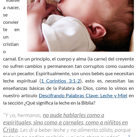
a nacer,
se
convier
te en
un
cristian
o
carnal. En un principio, el cuerpo y alma (la carne) del creyente
no sufren cambios y permanecen tan corruptos como cuando
era un pecador. Espiritualmente, son unos bebés que necesitan
leche espiritual (
1 Corintios 3:1-2
), esto es, necesitan las
enseñanzas básicas de la Palabra de Dios, como lo vimos en
nuestro artículo
Descifrando Palabras Clave: Leche y Miel
en
la sección ¿Qué significa la leche en la Biblia?
“Y yo, hermanos,
no pude hablarles como a
espirituales, sino como a carnales, como a niñitos en
Cristo
. Les di a beber leche y no alimento sólido, porque