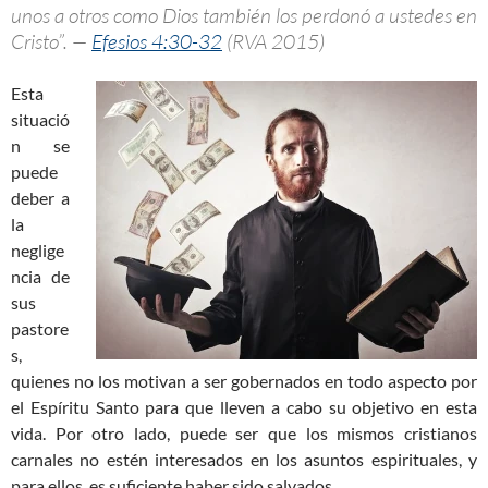
unos a otros como Dios también los perdonó a ustedes en
Cristo”. —
Efesios 4:30-32
(RVA 2015)
Esta
situació
n se
puede
deber a
la
neglige
ncia de
sus
pastore
s,
quienes no los motivan a ser gobernados en todo aspecto por
el Espíritu Santo para que lleven a cabo su objetivo en esta
vida. Por otro lado, puede ser que los mismos cristianos
carnales no estén interesados en los asuntos espirituales, y
para ellos, es suficiente haber sido salvados.