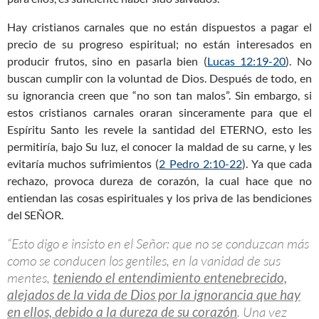
Hay cristianos carnales que no están dispuestos a pagar el
precio de su progreso espiritual; no están interesados en
producir frutos, sino en pasarla bien (
Lucas 12:19-20
). No
buscan cumplir con la voluntad de Dios. Después de todo, en
su ignorancia creen que “no son tan malos”. Sin embargo, si
estos cristianos carnales oraran sinceramente para que el
Espíritu Santo les revele la santidad del ETERNO, esto les
permitiría, bajo Su luz, el conocer la maldad de su carne, y les
evitaría muchos sufrimientos (
2 Pedro 2:10-22
). Ya que cada
rechazo, provoca dureza de corazón, la cual hace que no
entiendan las cosas espirituales y los priva de las bendiciones
del SEÑOR.
“Esto digo e insisto en el Señor: que no se conduzcan más
como se conducen los gentiles, en la vanidad de sus
mentes,
teniendo el entendimiento entenebrecido,
alejados de la vida de Dios por la ignorancia que hay
en ellos, debido a la dureza de su corazón
. Una vez