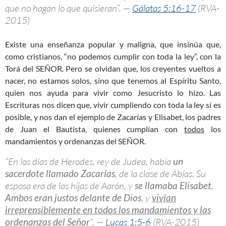
que no hagan lo que quisieran”. —
Gálatas 5:16-17
(RVA-
2015)
Existe una enseñanza popular y maligna, que insinúa que,
como cristianos, “no podemos cumplir con toda la ley”, con la
Torá del SEÑOR. Pero se olvidan que, los creyentes vueltos a
nacer, no estamos solos, sino que tenemos al Espíritu Santo,
quien nos ayuda para vivir como Jesucristo lo hizo. Las
Escrituras nos dicen que, vivir cumpliendo con toda la ley sí es
posible, y nos dan el ejemplo de Zacarías y Elisabet, los padres
de Juan el Bautista, quienes cumplían con
todos
los
mandamientos y ordenanzas del SEÑOR.
“En los días de Herodes, rey de Judea, había
un
sacerdote llamado Zacarías
, de la clase de Abías. Su
esposa era de las hijas de Aarón, y
se llamaba Elisabet.
Ambos eran justos delante de Dios
, y
vivían
irreprensiblemente en todos los mandamientos y las
ordenanzas del Señor
”. —
Lucas 1:5-6
(RVA-2015)