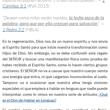
todavía no podían recibirlo, y ni aún ahora pueden”. —
1
Corintios 3:1
(RVA 2015)
“Deseen como niños recién nacidos,
la leche pura de la
palabra, para que por ella crezcan para salvación
”. —
1 Pedro 2:2
(NBLA)
En la regeneración, Dios nos da un nuevo espíritu y nos envía
al Espíritu Santo para que inicie nuestra transformación como
Hijos de Dios. Sin embargo, no se debe confundir este regalo
del SEÑOR y buscar una manifestación física como prueba de
haber recibido al Espíritu Santo, como lo hacen ciertos grupos
cristianos. El SEÑOR no va a causar que nuestro cuerpo sienta
una energía que entra, ni que caigamos inconscientes al suelo.
Tampoco va a ocasionar que nuestra alma tenga visiones
especiales ni que empiece a hablar en lenguas que nadie puede
interpretar, como lo vimos en nuestra serie de artículos
¿Qué
es el Don de Hablar en Lenguas?
El cambio inicia a nivel espíritu, es espiritual, no físico.