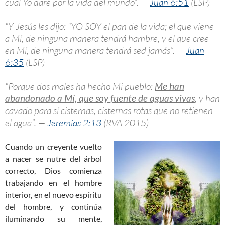
cual Yo daré por la vida del mundo”. —
Juan 6:51
(LSP)
“Y Jesús les dijo: “YO SOY el pan de la vida; el que viene
a Mí, de ninguna manera tendrá hambre, y el que cree
en Mí, de ninguna manera tendrá sed jamás”. —
Juan
6:35
(LSP)
“Porque dos males ha hecho Mi pueblo:
Me han
abandonado a Mí, que soy fuente de aguas vivas
, y han
cavado para sí cisternas, cisternas rotas que no retienen
el agua”. —
Jeremías 2:13
(RVA 2015)
Cuando un creyente vuelto
a nacer se nutre del árbol
correcto, Dios comienza
trabajando en el hombre
interior, en el nuevo espíritu
del hombre, y continúa
iluminando su mente,