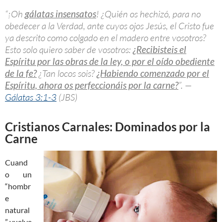
“¡Oh
gálatas insensatos
! ¿Quién os hechizó, para no
obedecer a la Verdad, ante cuyos ojos Jesús, el Cristo fue
ya descrito como colgado en el madero entre vosotros?
Esto solo quiero saber de vosotros:
¿Recibisteis el
Espíritu por las obras de la ley, o por el oído obediente
de la fe?
¿Tan locos sois?
¿Habiendo comenzado por el
Espíritu, ahora os perfeccionáis por la carne?
”. —
Gálatas 3:1-3
(JBS)
Cristianos Carnales: Dominados por la
Carne
Cuand
o un
“hombr
e
natural
” vuelve