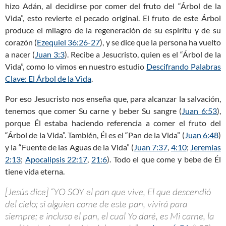
hizo Adán, al decidirse por comer del fruto del “Árbol de la
Vida”, esto revierte el pecado original. El fruto de este Árbol
produce el milagro de la regeneración de su espíritu y de su
corazón (
Ezequiel 36:26-27
), y se dice que la persona ha vuelto
a nacer (
Juan 3:3
). Recibe a Jesucristo, quien es el “Árbol de la
Vida”, como lo vimos en nuestro estudio
Descifrando Palabras
Clave: El Árbol de la Vida
.
Por eso Jesucristo nos enseña que, para alcanzar la salvación,
tenemos que comer Su carne y beber Su sangre (
Juan 6:53
),
porque Él estaba haciendo referencia a comer el fruto del
“Árbol de la Vida”. También, Él es el “Pan de la Vida” (
Juan 6:48
)
y la “Fuente de las Aguas de la Vida” (
Juan 7:37
,
4:10
;
Jeremías
2:13
;
Apocalipsis 22:17
,
21:6
). Todo el que come y bebe de Él
tiene vida eterna.
[Jesús dice] “YO SOY el pan que vive, El que descendió
del cielo; si alguien come de este pan, vivirá para
siempre; e incluso el pan, el cual Yo daré, es Mi carne, la