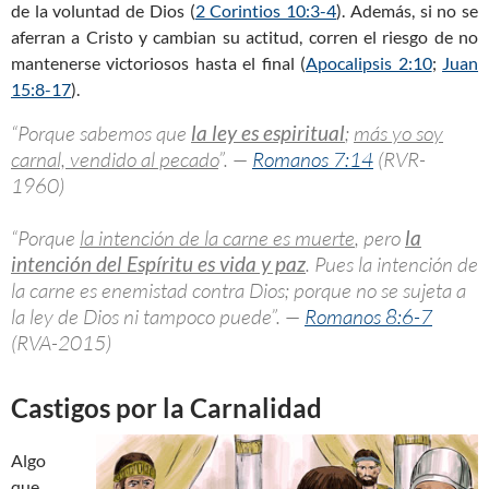
de la voluntad de Dios (
2 Corintios 10:3-4
). Además, si no se
aferran a Cristo y cambian su actitud, corren el riesgo de no
mantenerse victoriosos hasta el final (
Apocalipsis 2:10
;
Juan
15:8-17
).
“Porque sabemos que
la ley es espiritual
;
más yo soy
carnal, vendido al pecado
”. —
Romanos 7:14
(RVR-
1960)
“Porque
la intención de la carne es muerte
, pero
la
intención del Espíritu es vida y paz
. Pues la intención de
la carne es enemistad contra Dios; porque no se sujeta a
la ley de Dios ni tampoco puede”. —
Romanos 8:6-7
(RVA-2015)
Castigos por la Carnalidad
Algo
que