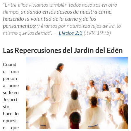
“Entre ellos vivíamos también todos nosotros en otro
tiempo,
andando en los deseos de nuestra carne,
haciendo la voluntad de la carne y de los
pensamientos
; y éramos por naturaleza hijos de ira, lo
mismo que los demás”. —
Efesios 2:3
(RVR-1995)
Las Repercusiones del Jardín del Edén
Cuand
o una
person
a pone
su fe en
Jesucri
sto,
hace lo
opuest
o que