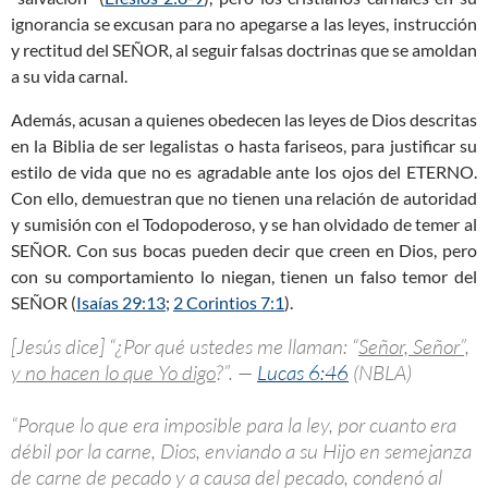
ignorancia se excusan para no apegarse a las leyes, instrucción
y rectitud del SEÑOR, al seguir falsas doctrinas que se amoldan
a su vida carnal.
Además, acusan a quienes obedecen las leyes de Dios descritas
en la Biblia de ser legalistas o hasta fariseos, para justificar su
estilo de vida que no es agradable ante los ojos del ETERNO.
Con ello, demuestran que no tienen una relación de autoridad
y sumisión con el Todopoderoso, y se han olvidado de temer al
SEÑOR. Con sus bocas pueden decir que creen en Dios, pero
con su comportamiento lo niegan, tienen un falso temor del
SEÑOR (
Isaías 29:13
;
2 Corintios 7:1
).
[Jesús dice] “¿Por qué ustedes me llaman: “
Señor, Señor”,
y no hacen lo que Yo digo
?”. —
Lucas 6:46
(NBLA)
“Porque lo que era imposible para la ley, por cuanto era
débil por la carne, Dios, enviando a su Hijo en semejanza
de carne de pecado y a causa del pecado, condenó al