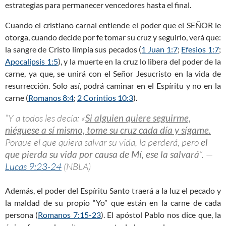
estrategias para permanecer vencedores hasta el final.
Cuando el cristiano carnal entiende el poder que el SEÑOR le
otorga, cuando decide por fe tomar su cruz y seguirlo, verá que:
la sangre de Cristo limpia sus pecados (
1 Juan 1:7
;
Efesios 1:7
;
Apocalipsis 1:5
), y la muerte en la cruz lo libera del poder de la
carne, ya que, se unirá con el Señor Jesucristo en la vida de
resurrección. Solo así, podrá caminar en el Espíritu y no en la
carne (
Romanos 8:4
;
2 Corintios 10:3
).
“Y a todos les decía: «
Si alguien quiere seguirme,
niéguese a sí mismo, tome su cruz cada día y sígame.
Porque el que quiera salvar su vida, la perderá, pero
el
que pierda su vida por causa de Mí, ese la salvará
”. —
Lucas 9:23-24
(NBLA)
Además, el poder del Espíritu Santo traerá a la luz el pecado y
la maldad de su propio “Yo” que están en la carne de cada
persona (
Romanos 7:15-23
). El apóstol Pablo nos dice que, la