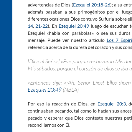
advertencias de Dios (
Ezequiel 20:18-26
); a su ent
además pasaban a sus primogénitos por el fueg
diferentes ocasiones Dios contuvo Su furia sobre el
14
,
21-22
). En
Ezequiel 20:49
luego de escuchar to
Ezequiel «habla con parábolas», o sea sus duros
mensaje. Puede ver nuestro artículo
Los 7 Espír
referencia acerca de la dureza del corazón y sus con
[Dice el Señor] «Fue porque rechazaron Mis dec
Mis sábados;
porque el corazón de ellos se iba t
«Entonces dije: «¡Ah, Señor Dios! Ellos dicen
Ezequiel 20:49
(NBLA)
Por eso la reacción de Dios, en
Ezequiel 20:3
, 
continuaban pecando, tal como lo hacían sus ancest
pecado y esperar que Dios conteste nuestras peti
reconciliarnos con Él.