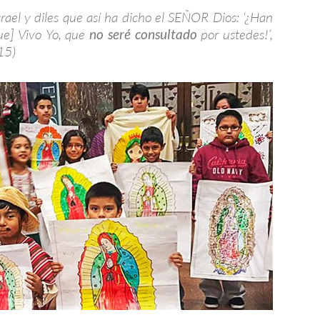
rael y diles que así ha dicho el SEÑOR Dios: ‘¿Han
ue] Vivo Yo, que
no seré consultado
por ustedes!’,
15)