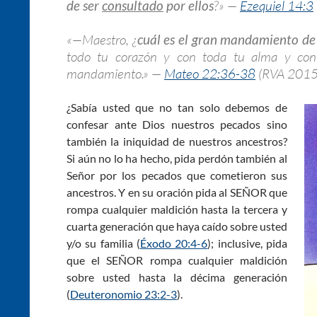
de ser
consultado
por ellos
?» —
Ezequiel 14:3
«—Maestro, ¿
cuál es el gran mandamiento de 
todo tu corazón y con toda tu alma y con
mandamiento.» —
Mateo 22:36-38
(RVA 2015
¿Sabía usted que no tan solo debemos de
confesar ante Dios nuestros pecados sino
también la iniquidad de nuestros ancestros?
Si aún no lo ha hecho, pida perdón también al
Señor por los pecados que cometieron sus
ancestros. Y en su oración pida al SEÑOR que
rompa cualquier maldición hasta la tercera y
cuarta generación que haya caído sobre usted
y/o su familia (
Éxodo 20:4-6
); inclusive, pida
que el SEÑOR rompa cualquier maldición
sobre usted hasta la décima generación
(
Deuteronomio 23:2-3
).