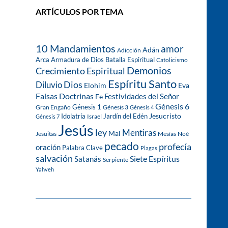
ARTÍCULOS POR TEMA
10 Mandamientos
amor
Adán
Adicción
Arca
Armadura de Dios
Batalla Espiritual
Catolicismo
Demonios
Crecimiento Espiritual
Espíritu Santo
Dios
Diluvio
Eva
Elohim
Falsas Doctrinas
Festividades del Señor
Fe
Génesis 6
Génesis 1
Gran Engaño
Génesis 3
Génesis 4
Idolatría
Jardín del Edén
Jesucristo
Israel
Génesis 7
Jesús
ley
Mentiras
Mal
Jesuitas
Mesías
Noé
pecado
profecía
oración
Palabra Clave
Plagas
salvación
Siete Espíritus
Satanás
Serpiente
Yahveh