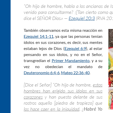
“Oh hijo de hombre, habla a los ancianos de Is
venido para consultarme? ¡[Tan cierto como q
dice el SEÑOR Dios.» —
Ezequiel 20:3
(RVA 20
También observamos esta misma reacción en
Ezequiel 14:1-11
, ya que las personas tenían
ídolos en sus corazones, es decir, sus mentes
estaban lejos de Dios (
Ezequiel 6:9
), al estar
pensando en sus ídolos, y no en el Señor,
transgredían el
Primer Mandamiento
, y a su
vez no obedecían el mandato de
Deuteronomio 6:4-6
,
Mateo 22:36-40
.
[Dice el Señor] “Oh hijo de hombre,
estos
hombres han erigido sus ídolos en sus
corazones
y han puesto delante de sus
rostros aquello [piedra de tropiezo] que
los hace caer en la iniquidad
. ¿
Habré Yo