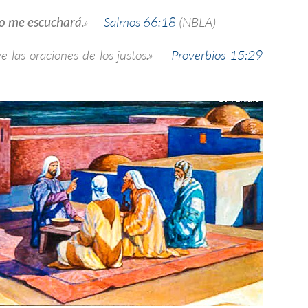
no me escuchará
.» —
Salmos 66:18
(NBLA)
ye las oraciones de los justos.» —
Proverbios 15:29