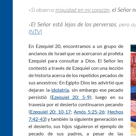
«Si observo
iniquidad en mi corazón
,
el Señor 
«
El Señor está lejos de los perversos
, pero o
(NTV)
En Ezequiel 20
, encontramos a un grupo de
ancianos de Israel que se acercaron al profeta
Ezequiel para consultar a Dios. El Señor les
contestó a través de Ezequiel con una lección
de historia acerca de los repetidos pecados de
sus ancestros: En Egipto Dios les advirtió que
dejaran la
idolatría
, sin embargo ese pecado
persistió (
Ezequiel 20: 5-9
); luego en su
travesía por el desierto continuaron pecando
(
Ezequiel 20: 10-17
;
Amós 5:25-26
;
Hechos
7:42-43
) y también la siguiente generación en
el desierto, sus hijos siguieron el ejemplo de
pecado de sus padres, a pesar de las