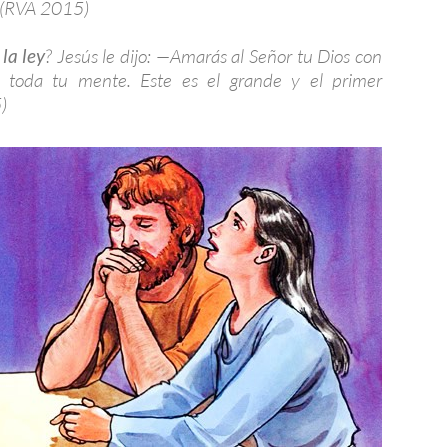
(RVA 2015)
la ley
? Jesús le dijo: —Amarás al Señor tu Dios con
 toda tu mente. Este es el grande y el primer
)