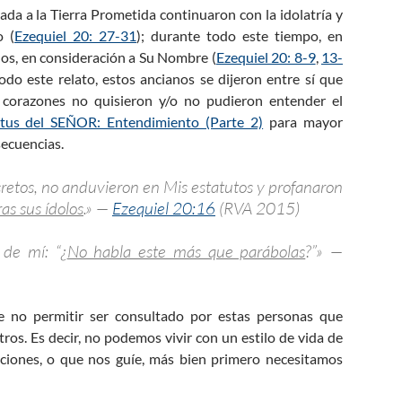
rada a la Tierra Prometida continuaron con la idolatría y
o (
Ezequiel 20: 27-31
); durante todo este tiempo, en
los, en consideración a Su Nombre (
Ezequiel 20: 8-9
,
13-
do este relato, estos ancianos se dijeron entre sí que
 corazones no quisieron y/o no pudieron entender el
itus del SEÑOR: Entendimiento (Parte 2)
para mayor
secuencias.
retos, no anduvieron en Mis estatutos y profanaron
ras sus ídolos
.» —
Ezequiel 20:16
(RVA 2015)
 de mí: “¿
No habla este más que parábolas
?”» —
de no permitir ser consultado por estas personas que
ros. Es decir, no podemos vivir con un estilo de vida de
ciones, o que nos guíe, más bien primero necesitamos