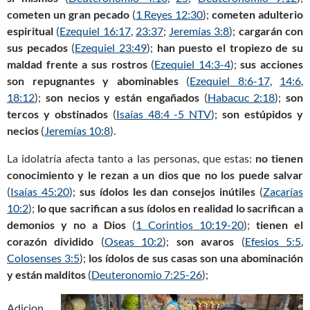
cometen un gran pecado
(
1 Reyes 12:30
);
cometen
adulterio
espiritual
(
Ezequiel 16:17
,
23:37
;
Jeremías 3:8
);
cargarán con
sus pecados
(
Ezequiel 23:49
);
han puesto el tropiezo de su
maldad frente a sus rostros
(
Ezequiel 14:3-4
);
sus acciones
son repugnantes
y abominables
(
Ezequiel 8:6-17
,
14:6
,
18:12
);
son necios y están engañados
(
Habacuc 2:18
);
son
tercos
y obstinados
(
Isaías 48:4 -5 NTV
);
son estúpidos y
necios
(
Jeremías 10:8
).
La idolatría afecta tanto a las personas, que estas:
no tienen
conocimiento y le rezan a un dios que no los puede salvar
(
Isaías 45:20
);
sus ídolos les dan consejos inútiles
(
Zacarías
10:2
);
lo que sacrifican a sus ídolos en realidad lo sacrifican a
demonios y no a Dios
(
1 Corintios 10:19-20
);
tienen el
corazón dividido
(
Oseas 10:2
);
son avaros
(
Efesios 5:5
,
Colosenses 3:5
);
los ídolos de sus casas son una abominación
y están malditos
(
Deuteronomio 7:25-26
);
Adicion