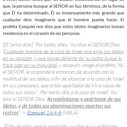
que, la persona busque al SEÑOR en Sus términos, de la forma
que Él ha determinado, Él es inmensamente más grande que
cualquier dios imaginario que el hombre pueda hacer. El
profeta Ezequiel nos dice que estos ídolos imaginarios toman
residencia en el corazón de las personas.
[El Señor dice] “Por tanto, diles: “Así dice el SEÑOR Dios:
‘
Cualquier hombre de la casa de Israel que erija sus ídolos
en su corazón, y que ponga delante de su rostro lo que lo
hace caer en su iniquidad
, y después venga al profeta, Yo,
el SEÑOR, le responderé entonces de acuerdo con la
multitud de sus ídolos, a fin de alcanzar a la casa de Israel
en sus corazones, que están apartados de Mí a causa de
todos sus ídolos’”. Por tanto, dile a la casa de Israel: “Así
dice el SEÑOR Dios: ‘
Arrepiéntanse y apártense de sus
ídolos, y de todas sus abominaciones aparten sus
rostros
”. —
Ezequiel 14:4-6
(NBLA)
“El fin de ellos será la perdición, su dios es su estómago,