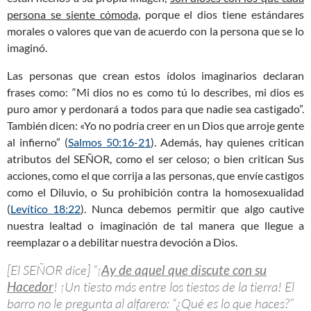
persona se siente cómoda,
porque el dios tiene estándares
morales o valores que van de acuerdo con la persona que se lo
imaginó.
Las personas que crean estos ídolos imaginarios declaran
frases como: “Mi dios no es como tú lo describes, mi dios es
puro amor y perdonará a todos para que nadie sea castigado”.
También dicen: «Yo no podría creer en un Dios que arroje gente
al infierno” (
Salmos 50:16-21
). Además, hay quienes critican
atributos del SEÑOR, como el ser celoso; o bien critican Sus
acciones, como el que corrija a las personas, que envíe castigos
como el Diluvio, o Su prohibición contra la homosexualidad
(
Levítico 18:22
). Nunca debemos permitir que algo cautive
nuestra lealtad o imaginación de tal manera que llegue a
reemplazar o a debilitar nuestra devoción a Dios.
[El SEÑOR dice] “¡
Ay de aquel que discute con su
Hacedor
! ¡Un tiesto más entre los tiestos de la tierra! El
barro no le pregunta al alfarero: “¿Qué es lo que haces?”