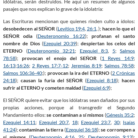
idólatras, serán destruidos. He aquí un resumen de algunos
pasajes que nos explican lo grave de la idolatría:
Las Escrituras mencionan que quienes rinden culto a ídolos:
desobedecen al
SEÑOR
(
Levítico 19:4
,
26:1
, );
hacen lo que el
SEÑOR
odia
(
Deuteronomio 16:22
);
profanan el santo
nombre de Dios
(
Ezequiel 20:39
);
despiertan los celos del
ETERNO
(
Deuteronomio 32:21
;
Ezequiel 8:3
,
5
;
Salmos
78:58
);
provocan el enojo del
SEÑOR
(
1 Reyes 14:9
;
16:13
;
16:26
;
2 Reyes 17:7-12
;
Jeremías 8:19
;
Salmos 78:58
;
Salmos 106:36-40
;);
provocan la ira del
ETERNO
(
2 Crónicas
24:18
);
causan la furia del
SEÑOR
(
Ezequiel 8:18
);
hacen
sufrir al
ETERNO
y cometen maldad
(
Ezequiel 6:9
);
El SEÑOR quiere evitar que los idólatras sean dañados por sus
propias acciones, porque al transgredir el Segundo
Mandamiento ellos:
se contaminan a sí mismos
(
Génesis 35:2
;
Ezequiel 14:11
;
Ezequiel 20:7
,
18
;
Ezequiel 23:7
,
30
;
Isaías
41:24
);
contaminan la tierra
(
Ezequiel 36:18
);
se corrompen a
sí mismos
(
Deuteronomio 4:16
,
25
;
Deuteronomio 9:12
);