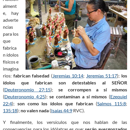
alment
e, hay
adverte
ncias
para los
que
fabrica
n ídolos
físicos e
imagina
rios:
fabrican falsedad
(
Jeremías 10:14
;
Jeremías 51:17
);
los
ídolos que fabrican son detestables al
SEÑOR
(
Deuteronomio 27:15
);
se corrompen a sí mismos
(
Deuteronomio 4:25
);
se contaminan a sí mismos
(
Ezequiel
22:4
);
son como los ídolos que fabrican
(
Salmos 115:8
;
135:18
);
no valen nada
(
Isaías 44:9
RVC).
Y finalmente, los versículos que nos hablan de las
consecuencias para los idólatras es que:
serán avergonzados