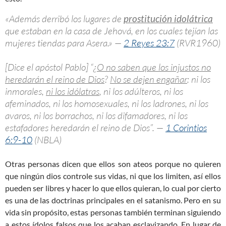
«Además derribó los lugares de
prostitución idolátrica
que estaban en la casa de Jehová, en los cuales tejían las
mujeres tiendas para Asera.» —
2 Reyes 23:7
(RVR1960)
[Dice el apóstol Pablo] “¿
O no saben que los injustos no
heredarán el reino de Dios
?
No se dejen engañar
: ni los
inmorales,
ni los idólatras
, ni los adúlteros, ni los
afeminados, ni los homosexuales, ni los ladrones, ni los
avaros, ni los borrachos, ni los difamadores, ni los
estafadores heredarán el reino de Dios”. —
1 Corintios
6:9-10
(NBLA)
Otras personas dicen que ellos son ateos porque no quieren
que ningún dios controle sus vidas, ni que los limiten, así ellos
pueden ser libres y hacer lo que ellos quieran, lo cual por cierto
es una de las doctrinas principales en el satanismo. Pero en su
vida sin propósito, estas personas también terminan siguiendo
a estos ídolos falsos que los acaban esclavizando. En lugar de