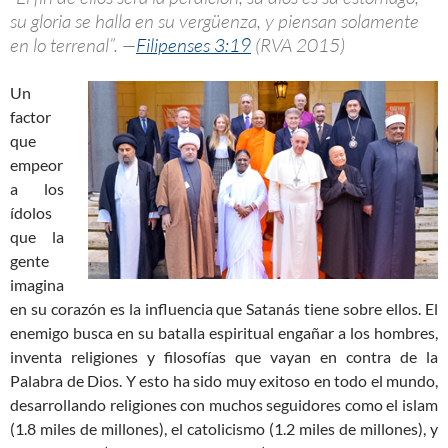
su gloria se halla en su vergüenza, y piensan solamente
en lo terrenal”. —
Filipenses 3:19
(RVA 2015)
Un
factor
que
empeor
a los
ídolos
que la
gente
imagina
en su corazón es la influencia que Satanás tiene sobre ellos. El
enemigo busca en su batalla espiritual engañar a los hombres,
inventa religiones y filosofías que vayan en contra de la
Palabra de Dios. Y esto ha sido muy exitoso en todo el mundo,
desarrollando religiones con muchos seguidores como el islam
(1.8 miles de millones), el catolicismo (1.2 miles de millones), y