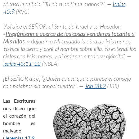
¿Acaso le señala: “Tu obra no tiene manos”?”. —
Isaías
45:9
(RVC)
“Así dice el SEÑOR, el Santo de Israel y su Hacedor:
«
Pregúntenme acerca de las cosas venideras tocante a
Mis hijos
, y dejarán a Mi cuidado la obra de Mis manos.
Yo hice la tierra y creé al hombre sobre ella. Yo extendí los
cielos con Mis manos, y di órdenes a todo su ejército”. —
Isaías 45:11-12
(NBLA)
[El SEÑOR dice] “¿Quién es ese que oscurece el consejo
con palabras sin conocimiento?”. —
Job 38:2
(JBS)
Las Escrituras
nos dicen que
el corazón del
hombre es
malvado
(
Jeremías 17:9
,