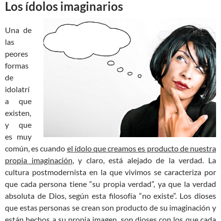
Los ídolos imaginarios
Una de
las
peores
formas
de
idolatrí
a que
existen,
y que
es muy
común, es cuando
el ídolo que creamos es producto de nuestra
propia imaginación
, y claro, está alejado de la verdad. La
cultura postmodernista en la que vivimos se caracteriza por
que cada persona tiene “su propia verdad”, ya que la verdad
absoluta de Dios, según esta filosofía “no existe”. Los dioses
que estas personas se crean son producto de su imaginación y
están hechos a su propia imagen,
son dioses con los que cada