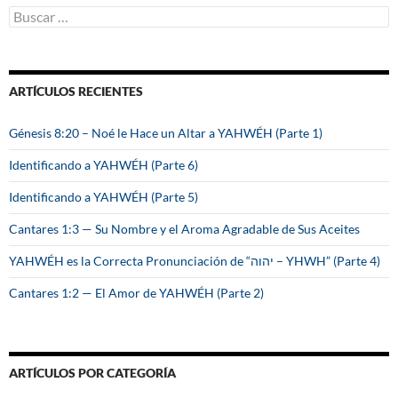
B
u
s
c
a
ARTÍCULOS RECIENTES
r
:
Génesis 8:20 – Noé le Hace un Altar a YAHWÉH (Parte 1)
Identificando a YAHWÉH (Parte 6)
Identificando a YAHWÉH (Parte 5)
Cantares 1:3 — Su Nombre y el Aroma Agradable de Sus Aceites
YAHWÉH es la Correcta Pronunciación de “יהוה – YHWH” (Parte 4)
Cantares 1:2 — El Amor de YAHWÉH (Parte 2)
ARTÍCULOS POR CATEGORÍA