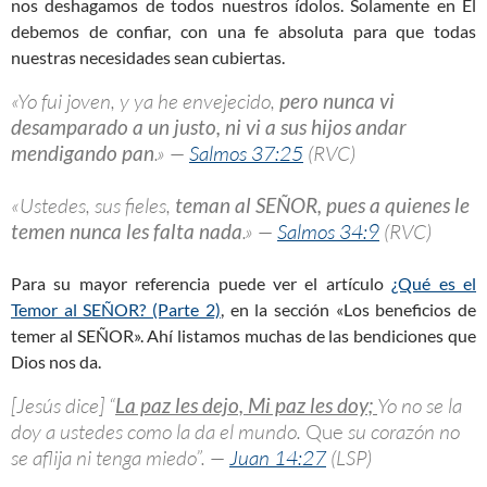
nos deshagamos de todos nuestros ídolos. Solamente en Él
debemos de confiar, con una fe absoluta para que todas
nuestras necesidades sean cubiertas.
«Yo fui joven, y ya he envejecido,
pero nunca vi
desamparado a un justo, ni vi a sus hijos andar
mendigando pan
.» —
Salmos 37:25
(RVC)
«Ustedes, sus fieles,
teman al
SEÑOR
, pues a quienes le
temen nunca les falta nada
.» —
Salmos 34:9
(RVC)
Para su mayor referencia puede ver el artículo
¿Qué es el
Temor al SEÑOR? (Parte 2)
, en la sección «Los beneficios de
temer al SEÑOR». Ahí listamos muchas de las bendiciones que
Dios nos da.
[Jesús dice] “
La paz les dejo, Mi paz les doy;
Yo no se la
doy a ustedes como la da el mundo.
Que
su corazón no
se aflija ni tenga miedo”. —
Juan 14:27
(LSP)