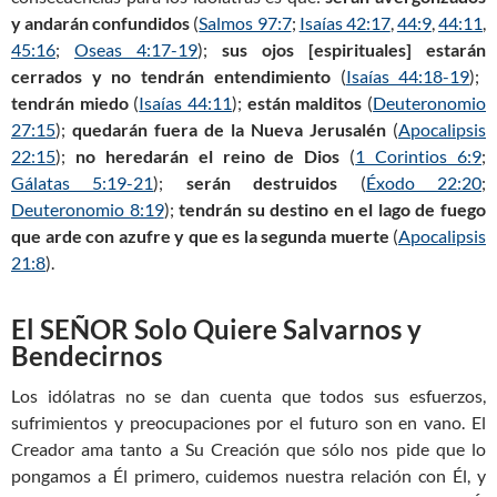
y andarán confundidos
(
Salmos 97:7
;
Isaías 42:17
,
44:9
,
44:11
,
45:16
;
Oseas 4:17-19
);
sus ojos [espirituales]
estarán
cerrados y no
tendrán
entendimiento
(
Isaías 44:18-19
);
tendrán miedo
(
Isaías 44:11
);
están malditos
(
Deuteronomio
27:15
);
quedarán fuera
de la Nueva Jerusalén
(
Apocalipsis
22:15
);
no heredarán el reino de Dios
(
1 Corintios 6:9
;
Gálatas 5:19-21
);
serán destruidos
(
Éxodo 22:20
;
Deuteronomio 8:19
);
tendrán su destino en el lago de fuego
que arde con azufre y que es la segunda muerte
(
Apocalipsis
21:8
).
El SEÑOR Solo Quiere Salvarnos y
Bendecirnos
Los idólatras no se dan cuenta que todos sus esfuerzos,
sufrimientos y preocupaciones por el futuro son en vano. El
Creador ama tanto a Su Creación que sólo nos pide que lo
pongamos a Él primero, cuidemos nuestra relación con Él, y