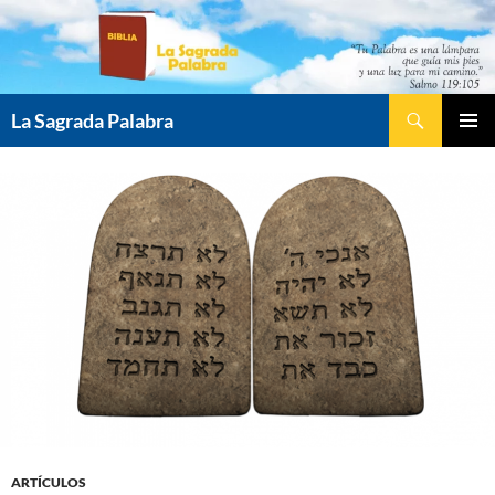
Saltar
al
contenido
Buscar
La Sagrada Palabra
MENÚ
PRINCI
ARTÍCULOS