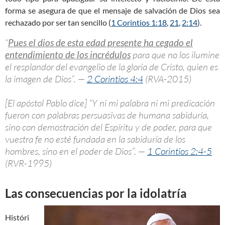
forma se asegura de que el mensaje de salvación de Dios sea
rechazado por ser tan sencillo (
1 Corintios 1:18
,
21
,
2:14
).
“
Pues el dios de esta edad presente ha cegado el
entendimiento de los incrédulos
para que no los ilumine
el resplandor del evangelio de la gloria de Cristo, quien es
la imagen de Dios”. —
2 Corintios 4:4
(RVA-2015)
[El apóstol Pablo dice] “Y ni mi palabra ni mi predicación
fueron con palabras persuasivas de humana sabiduría,
sino con demostración del Espíritu y de poder, para que
vuestra fe no esté fundada en la sabiduría de los
hombres, sino en el poder de Dios”. —
1 Corintios 2:4-5
(RVR-1995)
Las consecuencias por la idolatría
Históri