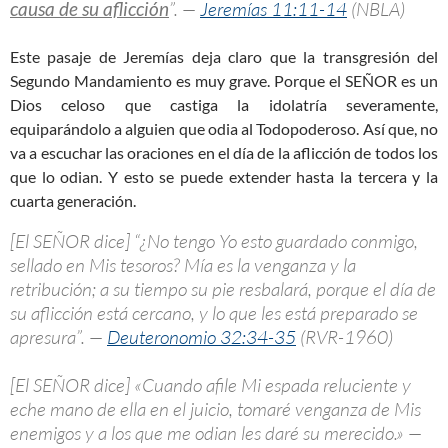
causa de su aflicción
”. —
Jeremías 11:11-14
(NBLA)
Este pasaje de Jeremías deja claro que la transgresión del
Segundo Mandamiento es muy grave. Porque el SEÑOR es un
Dios celoso que castiga la idolatría severamente,
equiparándolo a alguien que odia al Todopoderoso. Así que, no
va a escuchar las oraciones en el día de la aflicción de todos los
que lo odian. Y esto se puede extender hasta la tercera y la
cuarta generación.
[El SEÑOR dice] “¿No tengo Yo esto guardado conmigo,
sellado en Mis tesoros? Mía es la venganza y la
retribución; a su tiempo su pie resbalará, porque el día de
su aflicción está cercano, y lo que les está preparado se
apresura”. —
Deuteronomio 32:34-35
(RVR-1960)
[El SEÑOR dice] «Cuando afile Mi espada reluciente y
eche mano de ella en el juicio, tomaré venganza de Mis
enemigos y a los que me odian les daré su merecido.» —